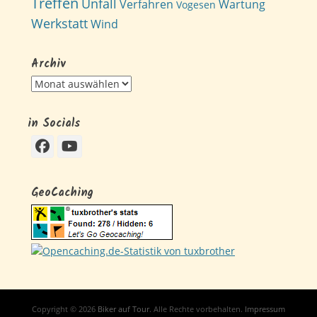
Treffen
Unfall
Verfahren
Wartung
Vogesen
Werkstatt
Wind
Archiv
Archiv
in Socials
Facebook
YouTube
GeoCaching
Copyright © 2026
Biker auf Tour
. Alle Rechte vorbehalten.
Impressum