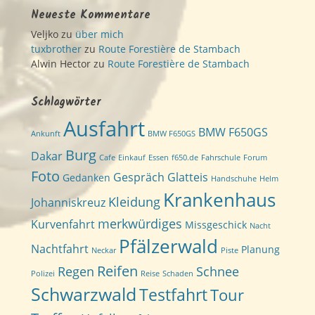
Neueste Kommentare
Veljko
zu
über mich
tuxbrother
zu
Route Forestière de Stambach
Alwin Hector
zu
Route Forestière de Stambach
Schlagwörter
Ausfahrt
BMW F650GS
Ankunft
BMW F650GS
Burg
Dakar
Cafe
Einkauf
Essen
f650.de
Fahrschule
Forum
Foto
Gespräch
Glatteis
Gedanken
Handschuhe
Helm
Krankenhaus
Kleidung
Johanniskreuz
merkwürdiges
Kurvenfahrt
Missgeschick
Nacht
Pfälzerwald
Nachtfahrt
Planung
Neckar
Piste
Reifen
Regen
Schnee
Polizei
Reise
Schaden
Schwarzwald
Testfahrt
Tour