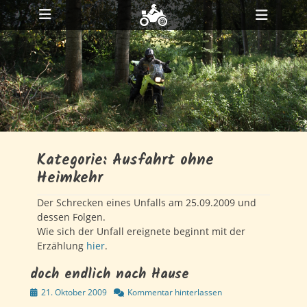
Primäres Menü
Zum
Heade
Inhalt
ollapse
Toggl
hild
springen
enu
ollapse
hild
enu
ollapse
hild
enu
Kategorie:
Ausfahrt ohne
Heimkehr
Der Schrecken eines Unfalls am 25.09.2009 und
dessen Folgen.
Wie sich der Unfall ereignete beginnt mit der
Erzählung
hier
.
doch endlich nach Hause
Veröffentlicht
21. Oktober 2009
Kommentar hinterlassen
am