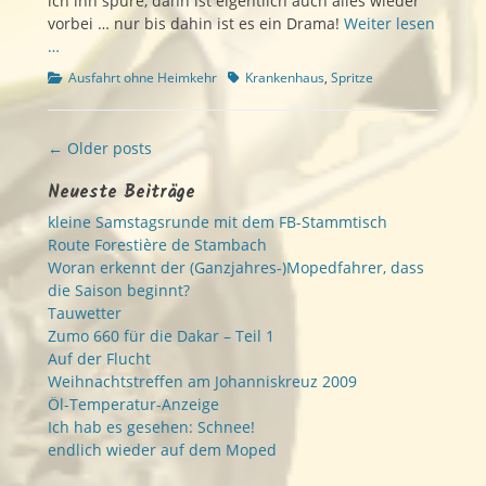
ich ihn spüre, dann ist eigentlich auch alles wieder
vorbei … nur bis dahin ist es ein Drama!
Weiter lesen
…
Kategorien
Schlagworte
Ausfahrt ohne Heimkehr
Krankenhaus
,
Spritze
Beitragsnavigation
← Older posts
Neueste Beiträge
kleine Samstagsrunde mit dem FB-Stammtisch
Route Forestière de Stambach
Woran erkennt der (Ganzjahres-)Mopedfahrer, dass
die Saison beginnt?
Tauwetter
Zumo 660 für die Dakar – Teil 1
Auf der Flucht
Weihnachtstreffen am Johanniskreuz 2009
Öl-Temperatur-Anzeige
Ich hab es gesehen: Schnee!
endlich wieder auf dem Moped