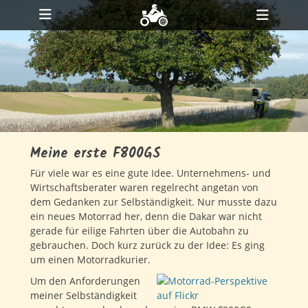
Primäres Menü
Zum
Heade
Inhalt
ollapse
Toggl
hild
springen
enu
ollapse
hild
enu
ollapse
hild
enu
Meine erste F800GS
Für viele war es eine gute Idee. Unternehmens- und
Wirtschaftsberater waren regelrecht angetan von
dem Gedanken zur Selbständigkeit. Nur musste dazu
ein neues Motorrad her, denn die Dakar war nicht
gerade für eilige Fahrten über die Autobahn zu
gebrauchen. Doch kurz zurück zu der Idee: Es ging
um einen Motorradkurier.
Um den Anforderungen
meiner Selbständigkeit