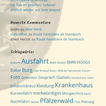
Ich hab es gesehen: Schnee!
endlich wieder auf dem Moped
Neueste Kommentare
Veljko
zu
über mich
tuxbrother
zu
Route Forestière de Stambach
Alwin Hector
zu
Route Forestière de Stambach
Schlagwörter
Ausfahrt
BMW F650GS
Ankunft
BMW F650GS
Burg
Dakar
Cafe
Einkauf
Essen
f650.de
Fahrschule
Forum
Foto
Gespräch
Glatteis
Gedanken
Handschuhe
Helm
Krankenhaus
Kleidung
Johanniskreuz
merkwürdiges
Kurvenfahrt
Missgeschick
Nacht
Pfälzerwald
Nachtfahrt
Planung
Neckar
Piste