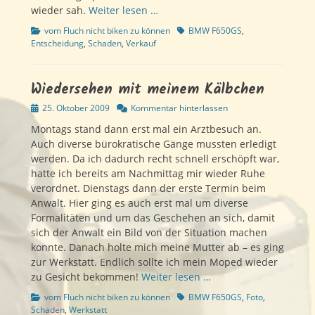
wieder sah.
Weiter lesen …
Kategorien
Schlagworte
vom Fluch nicht biken zu können
BMW F650GS
,
Entscheidung
,
Schaden
,
Verkauf
Wiedersehen mit meinem Kälbchen
Veröffentlicht
25. Oktober 2009
Kommentar hinterlassen
am
Montags stand dann erst mal ein Arztbesuch an.
Auch diverse bürokratische Gänge mussten erledigt
werden. Da ich dadurch recht schnell erschöpft war,
hatte ich bereits am Nachmittag mir wieder Ruhe
verordnet. Dienstags dann der erste Termin beim
Anwalt. Hier ging es auch erst mal um diverse
Formalitäten und um das Geschehen an sich, damit
sich der Anwalt ein Bild von der Situation machen
konnte. Danach holte mich meine Mutter ab – es ging
zur Werkstatt. Endlich sollte ich mein Moped wieder
zu Gesicht bekommen!
Weiter lesen …
Kategorien
Schlagworte
vom Fluch nicht biken zu können
BMW F650GS
,
Foto
,
Schaden
,
Werkstatt