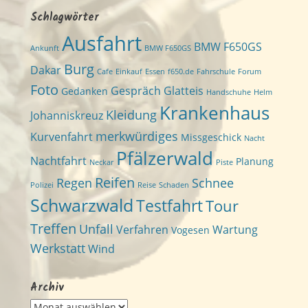
Schlagwörter
Ausfahrt
BMW F650GS
Ankunft
BMW F650GS
Burg
Dakar
Cafe
Einkauf
Essen
f650.de
Fahrschule
Forum
Foto
Gespräch
Glatteis
Gedanken
Handschuhe
Helm
Krankenhaus
Kleidung
Johanniskreuz
merkwürdiges
Kurvenfahrt
Missgeschick
Nacht
Pfälzerwald
Nachtfahrt
Planung
Neckar
Piste
Reifen
Regen
Schnee
Polizei
Reise
Schaden
Schwarzwald
Testfahrt
Tour
Treffen
Unfall
Verfahren
Wartung
Vogesen
Werkstatt
Wind
Archiv
Archiv