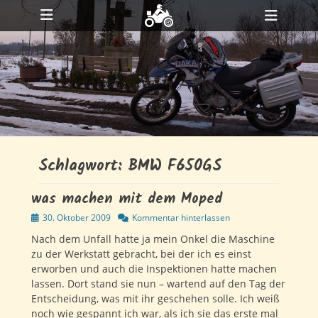
Primäres Menü
Zum
Heade
Inhalt
ollapse
Toggl
hild
springen
enu
ollapse
hild
enu
ollapse
hild
enu
Schlagwort:
BMW F650GS
was machen mit dem Moped
Veröffentlicht
30. Oktober 2009
Kommentar hinterlassen
am
Nach dem Unfall hatte ja mein Onkel die Maschine
zu der Werkstatt gebracht, bei der ich es einst
erworben und auch die Inspektionen hatte machen
lassen. Dort stand sie nun – wartend auf den Tag der
Entscheidung, was mit ihr geschehen solle. Ich weiß
noch wie gespannt ich war, als ich sie das erste mal