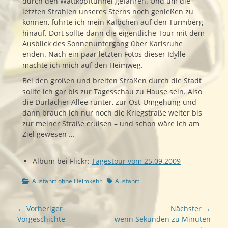
durch den Wattkopftunnel gefahren. Und um die
letzten Strahlen unseres Sterns noch genießen zu
können, führte ich mein Kälbchen auf den Turmberg
hinauf. Dort sollte dann die eigentliche Tour mit dem
Ausblick des Sonnenuntergang über Karlsruhe
enden. Nach ein paar letzten Fotos dieser Idylle
machte ich mich auf den Heimweg.
Bei den großen und breiten Straßen durch die Stadt
sollte ich gar bis zur Tagesschau zu Hause sein. Also
die Durlacher Allee runter, zur Ost-Umgehung und
dann brauch ich nur noch die Kriegstraße weiter bis
zur meiner Straße cruisen – und schon wäre ich am
Ziel gewesen …
Album bei Flickr:
Tagestour vom 25.09.2009
Kategorien
Schlagworte
Ausfahrt ohne Heimkehr
Ausfahrt
Beitragsnavigation
← Vorheriger
Nächster →
Vorheriger
Nächster
Vorgeschichte
wenn Sekunden zu Minuten