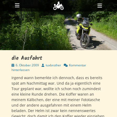
Primäres Menü
Zum
Heade
Inhalt
ollapse
Toggl
hild
springen
enu
ollapse
hild
enu
ollapse
hild
enu
die Ausfahrt
Veröffentlicht
Autor
6. Oktober 2009
tuxbrother
Kommentar
am
hinterlassen
Irgend wann bemerkte ich dennoch, dass es bereits
spät am Nachmittag war. Und da ja eigentlich eine
Tour geplant war, wollte ich schon noch zumindest
eine kleine Runde drehen. Die Koffer waren an
meinem Kälbchen, der eine mit meiner Fototasche
und der andere ausgefahren mit einem Helm
beladen. Der Helm ist zwar kein nennenswertes
Gewicht, doch damit ich den Koffer wieder einziehen