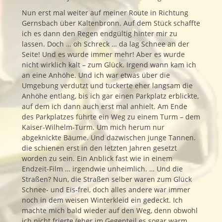
Nun erst mal weiter auf meiner Route in Richtung
Gernsbach über Kaltenbronn. Auf dem Stück schaffte
ich es dann den Regen endgültig hinter mir zu
lassen. Doch … oh Schreck … da lag Schnee an der
Seite! Und es wurde immer mehr! Aber es wurde
nicht wirklich kalt – zum Glück. Irgend wann kam ich
an eine Anhöhe. Und ich war etwas über die
Umgebung verdutzt und tuckerte eher langsam die
Anhöhe entlang, bis ich gar einen Parkplatz erblickte,
auf dem ich dann auch erst mal anhielt. Am Ende
des Parkplatzes führte ein Weg zu einem Turm – dem
Kaiser-Wilhelm-Turm. Um mich herum nur
abgeknickte Bäume. Und dazwischen junge Tannen.
die schienen erst in den letzten Jahren gesetzt
worden zu sein. Ein Anblick fast wie in einem
Endzeit-Film … irgendwie unheimlich. … Und die
Straßen? Nun, die Straßen selber waren zum Glück
Schnee- und Eis-frei, doch alles andere war immer
noch in dem weisen Winterkleid ein gedeckt. Ich
machte mich bald wieder auf den Weg, denn obwohl
ich nicht frierte (eher im Gegenteil es sogar warm