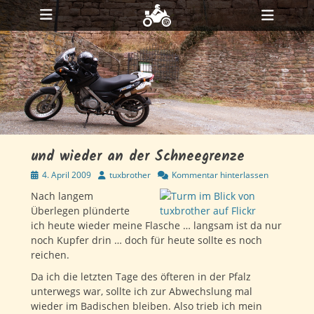
Primäres Menü
Zum
Heade
Inhalt
ollapse
Toggl
hild
springen
enu
ollapse
hild
enu
ollapse
hild
enu
und wieder an der Schneegrenze
Veröffentlicht
Autor
4. April 2009
tuxbrother
Kommentar hinterlassen
am
Nach langem
Überlegen plünderte
ich heute wieder meine Flasche … langsam ist da nur
noch Kupfer drin … doch für heute sollte es noch
reichen.
Da ich die letzten Tage des öfteren in der Pfalz
unterwegs war, sollte ich zur Abwechslung mal
wieder im Badischen bleiben. Also trieb ich mein