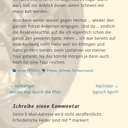
war), ließ der Anblick diesen vielen Schnees mir
etwas kalt werden.
Also dann weiter wieder gegen Heimat … wieder den
ganzen Polizei-Kolonnen entgegen. Und da … endlich
die Reserveleuchte, auf die ich eigentlich schon die
ganze Zeit gewartet hatte. Hmm … ich war bereits auf
dem Rückweg nicht mehr weit bis Ettlingen und
hatte gestern bereits beim Losfahren vor meiner
Tour getankt. Na das könnte morgen ja dann auch
noch für eine Tour reichen.
Kategorien
Schlagworte
erste F650GS
Polizei
,
Schnee
,
Schwarzwald
Beitragsnavigation
← Vorheriger
Nächster →
Vorheriger
Nächster
wieder mal durch die Pfalz
typisch April?
Beitrag:
Beitrag:
Schreibe einen Kommentar
Deine E-Mail-Adresse wird nicht veröffentlicht.
Erforderliche Felder sind mit
*
markiert