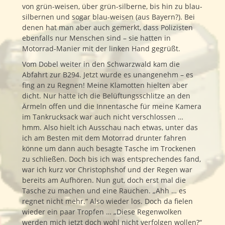
von grün-weisen, über grün-silberne, bis hin zu blau-
silbernen und sogar blau-weisen (aus Bayern?). Bei
denen hat man aber auch gemerkt, dass Polizisten
ebenfalls nur Menschen sind – sie hatten in
Motorrad-Manier mit der linken Hand gegrüßt.
Vom Dobel weiter in den Schwarzwald kam die
Abfahrt zur B294. Jetzt wurde es unangenehm – es
fing an zu Regnen! Meine Klamotten hielten aber
dicht. Nur hatte ich die Belüftungsschlitze an den
Ärmeln offen und die Innentasche für meine Kamera
im Tankrucksack war auch nicht verschlossen …
hmm. Also hielt ich Ausschau nach etwas, unter das
ich am Besten mit dem Motorrad drunter fahren
könne um dann auch besagte Tasche im Trockenen
zu schließen. Doch bis ich was entsprechendes fand,
war ich kurz vor Christophshof und der Regen war
bereits am Aufhören. Nun gut, doch erst mal die
Tasche zu machen und eine Rauchen. „Ahh … es
regnet nicht mehr.“ Also wieder los. Doch da fielen
wieder ein paar Tropfen … „Diese Regenwolken
werden mich jetzt doch wohl nicht verfolgen wollen?“